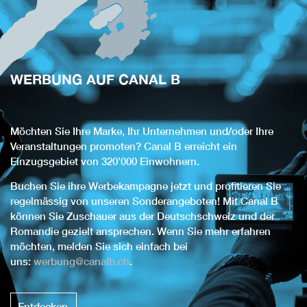
WERBUNG AUF CANAL B
Möchten Sie Ihre Marke, Ihr Unternehmen und/oder Ihre
Veranstaltungen promoten? Canal B erreicht ein
Einzugsgebiet von 320’000 Einwohnern.
Buchen Sie ihre Werbekampagne jetzt und profitieren Sie
regelmässig von unseren Sonderangeboten! Mit Canal B
können Sie Zuschauer aus der Deutschschweiz und der
Romandie gezielt ansprechen. Wenn Sie mehr erfahren
möchten, melden Sie sich einfach bei
uns:
werbung@canalb.ch
.
Entdecken